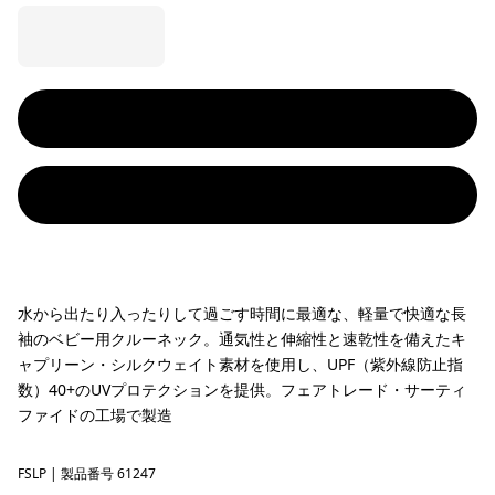
水から出たり入ったりして過ごす時間に最適な、軽量で快適な長
袖のベビー用クルーネック。通気性と伸縮性と速乾性を備えたキ
ャプリーン・シルクウェイト素材を使用し、UPF（紫外線防止指
数）40+のUVプロテクションを提供。フェアトレード・サーティ
ファイドの工場で製造
FSLP
Fitz Script: Sunlit Pink
| 製品番号 61247