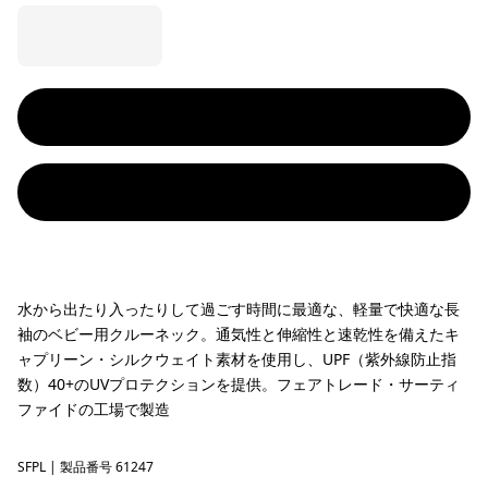
水から出たり入ったりして過ごす時間に最適な、軽量で快適な長
袖のベビー用クルーネック。通気性と伸縮性と速乾性を備えたキ
ャプリーン・シルクウェイト素材を使用し、UPF（紫外線防止指
数）40+のUVプロテクションを提供。フェアトレード・サーティ
ファイドの工場で製造
SFPL
Surf Shelly: Orange Peel
| 製品番号 61247