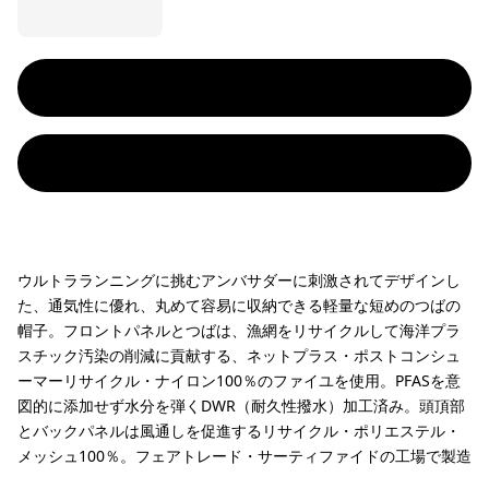
ウルトラランニングに挑むアンバサダーに刺激されてデザインし
た、通気性に優れ、丸めて容易に収納できる軽量な短めのつばの
帽子。フロントパネルとつばは、漁網をリサイクルして海洋プラ
スチック汚染の削減に貢献する、ネットプラス・ポストコンシュ
ーマーリサイクル・ナイロン100％のファイユを使用。PFASを意
図的に添加せず水分を弾くDWR（耐久性撥水）加工済み。頭頂部
とバックパネルは風通しを促進するリサイクル・ポリエステル・
メッシュ100％。フェアトレード・サーティファイドの工場で製造