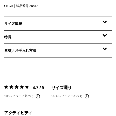
CNGR
Canopy Green
| 製品番号 28818
サイズ情報
特長
素材／お手入れ方法
4.7 / 5
サイズ通り
評価:
4.7 / 5
108レビューに基づく
90%
レビュアーのうち
アクティビティ