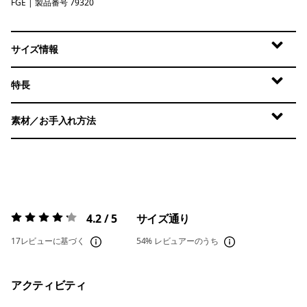
FGE
Forge Grey
| 製品番号 79320
サイズ情報
特長
素材／お手入れ方法
4.2 / 5
サイズ通り
評価:
4.2 / 5
17レビューに基づく
54%
レビュアーのうち
アクティビティ