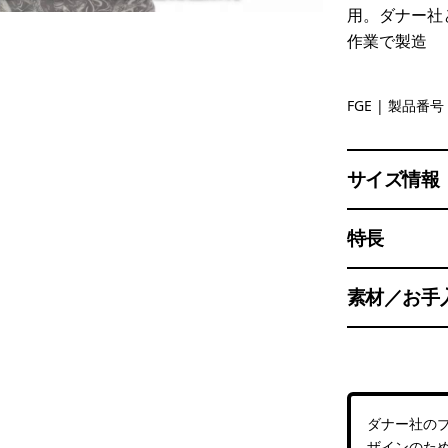
用。ダナー社
作業で製造
Forge Gre
FGE
| 製品番号 
サイズ情報
特長
素材／お手
ダナー社の
ザインのた