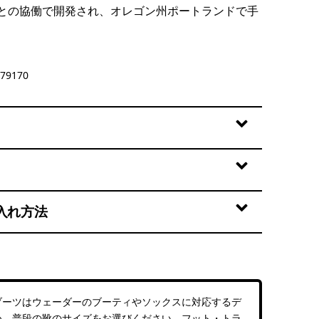
との協働で開発され、オレゴン州ポートランドで手
y
79170
入れ方法
ブーツはウェーダーのブーティやソックスに対応するデ
め、普段の靴のサイズをお選びください。フット・トラ