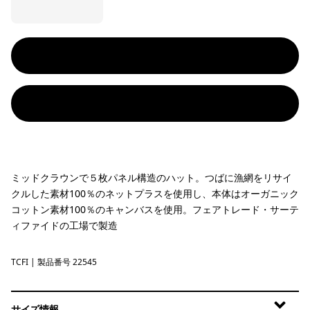
ミッドクラウンで５枚パネル構造のハット。つばに漁網をリサイ
クルした素材100％のネットプラスを使用し、本体はオーガニック
コットン素材100％のキャンバスを使用。フェアトレード・サーテ
ィファイドの工場で製造
TCFI
Trailcheck: Berry Fig
| 製品番号 22545
サイズ情報