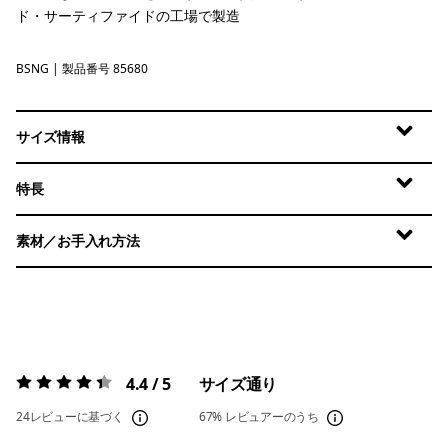
ド・サーティファイドの工場で製造
BSNG
Basin Green
| 製品番号 85680
サイズ情報
特長
素材／お手入れ方法
4.4 / 5
サイズ通り
評価:
4.4 / 5
24レビューに基づく
67%
レビュアーのうち