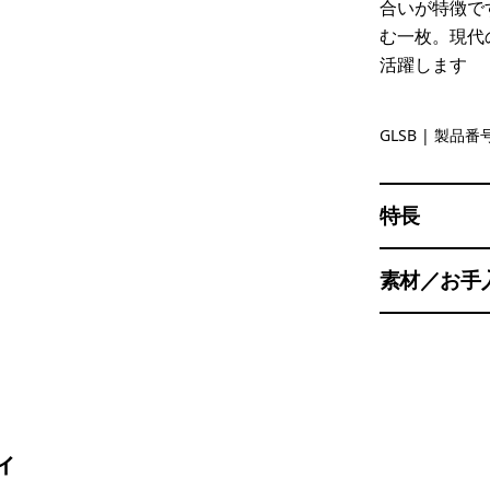
合いが特徴で
む一枚。現代
活躍します
Glass Blue
GLSB
| 製品番号
特長
素材／お手
ィ