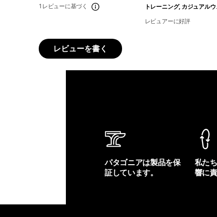
1レビューに基づく
トレーニング, カジュアルウ
レビュアーに好評
レビューを書く
パタゴニアは製品を保
私た
証しています。
響に
製品保証を見る
フット