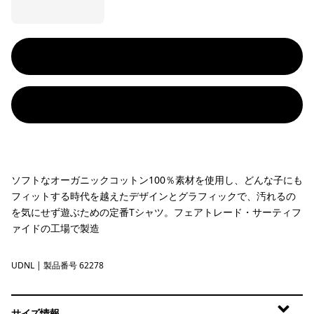
ソフトなオーガニックコットン100％素材を使用し、どんな子にも
フィットする時代を越えたデザインとグラフィックで、汚れるの
を気にせず遊ぶための定番Tシャツ。フェアトレード・サーティフ
ァイドの工場で製造
UDNL
Undyed Natural
| 製品番号 62278
サイズ情報