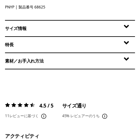
PNYP
Punchy Pink
| 製品番号 68625
サイズ情報
特長
素材／お手入れ方法
4.5 / 5
サイズ通り
評価:
4.5 / 5
11レビューに基づく
45%
レビュアーのうち
アクティビティ