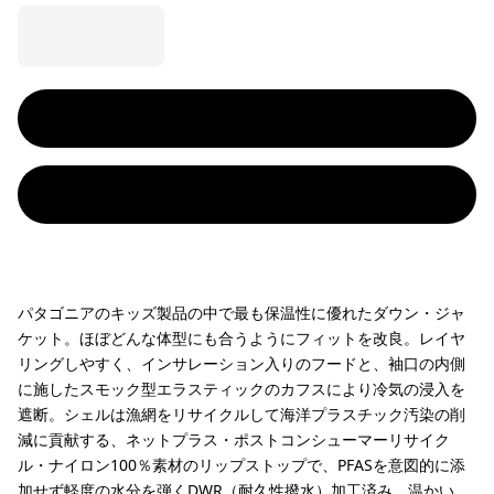
パタゴニアのキッズ製品の中で最も保温性に優れたダウン・ジャ
ケット。ほぼどんな体型にも合うようにフィットを改良。レイヤ
リングしやすく、インサレーション入りのフードと、袖口の内側
に施したスモック型エラスティックのカフスにより冷気の浸入を
遮断。シェルは漁網をリサイクルして海洋プラスチック汚染の削
減に貢献する、ネットプラス・ポストコンシューマーリサイク
ル・ナイロン100％素材のリップストップで、PFASを意図的に添
加せず軽度の水分を弾くDWR（耐久性撥水）加工済み。温かい