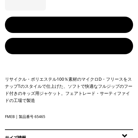
リサイクル・ポリエステル100％素材のマイクロD・フリースをス
ナップTのスタイルで仕上げた、ソフトで快適なフルジップのフー
ド付きのキッズ用ジャケット。フェアトレード・サーティファイ
ドの工場で製造
FMEB
Fitz Roy Massif: Eddy Blue
| 製品番号 65465
サイズ情報