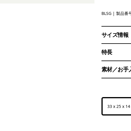
Blue Sage
BLSG
| 製品番号
サイズ情報
特長
素材／お手
33 x 25 x 1