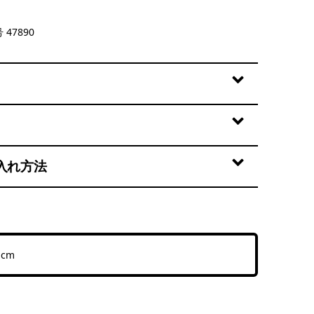
 47890
入れ方法
4 cm