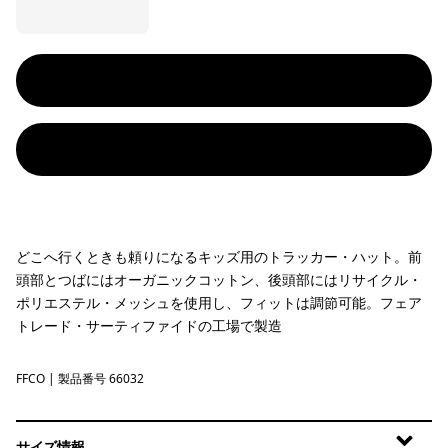
どこへ行くときも頼りになるキッズ用のトラッカー・ハット。前
頭部とつばにはオーガニックコットン、後頭部にはリサイクル・
ポリエステル・メッシュを使用し、フィットは調節可能。フェア
トレード・サーティファイドの工場で製造
FFCO
Fitz Roy Foothills: Cover Green
| 製品番号 66032
サイズ情報