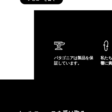
パタゴニアは製品を保
私た
証しています。
響に
製品保証を見る
フット