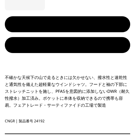
不確かな天候下の山で走るときには欠かせない、撥水性と速乾性
と通気性を備えた超軽量なウインドシャツ。フードと袖の下部に
ストレッチニットを施し、PFASを意図的に添加しないDWR（耐久
性撥水）加工済み。ポケットに本体を収納できるので携帯も容
易。フェアトレード・サーティファイドの工場で製造
CNGR
Canopy Green
| 製品番号 24192