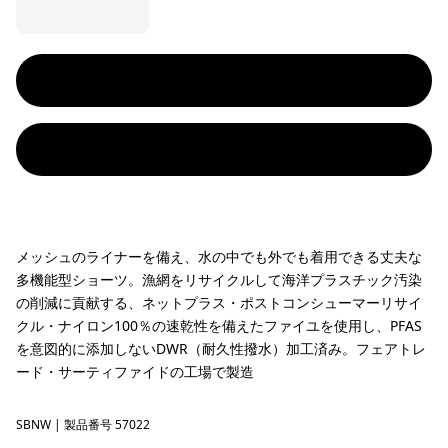
メッシュのライナーを備え、水の中でも外でも着用できる丈夫な
多機能型ショーツ。漁網をリサイクルして海洋プラスチック汚染
の削減に貢献する、ネットプラス・ポストコンシューマーリサイ
クル・ナイロン100％の速乾性を備えたファイユを使用し、PFAS
を意図的に添加しないDWR（耐久性撥水）加工済み。フェアトレ
ード・サーティファイドの工場で製造
SBNW
Solar Blocks: New Navy
| 製品番号 57022