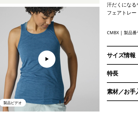
汗だくになる
フェアトレー
Clement B
CMBX
| 製品番号
サイズ情報
特長
素材／お手
製品ビデオ