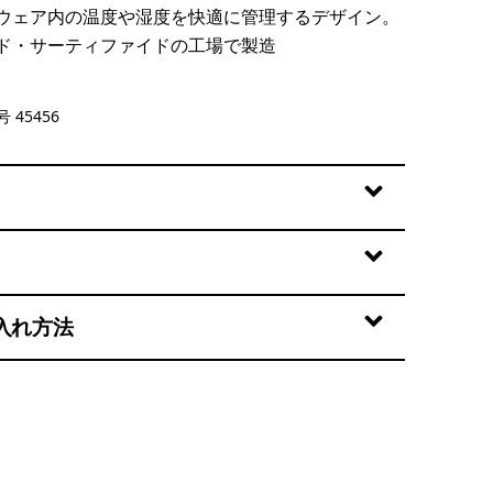
ウェア内の温度や湿度を快適に管理するデザイン。
ド・サーティファイドの工場で製造
lue - Light Clement Blue X-Dye
 45456
入れ方法