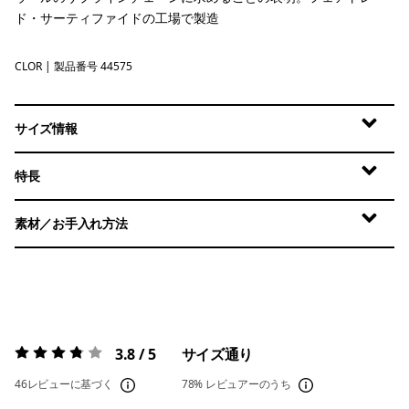
ド・サーティファイドの工場で製造
CLOR
Coal Orange
| 製品番号 44575
サイズ情報
特長
素材／お手入れ方法
3.8 / 5
サイズ通り
評価:
3.8 / 5
46レビューに基づく
78%
レビュアーのうち