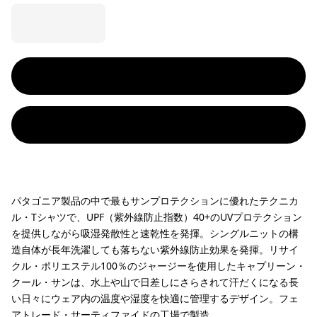
パタゴニア製品の中で最もサンプロテクションに優れたテクニカ
ル・Tシャツで、UPF（紫外線防止指数）40+のUVプロテクション
を提供しながら吸湿発散性と速乾性を発揮。シングルニットの構
造自体が長年洗濯しても落ちない紫外線防止効果を発揮。リサイ
クル・ポリエステル100％のジャージーを使用したキャプリーン・
クール・サンは、水上や山で日差しにさらされて汗だくになる長
い日々にウェア内の温度や湿度を快適に管理するデザイン。フェ
アトレード・サーティファイドの工場で製造