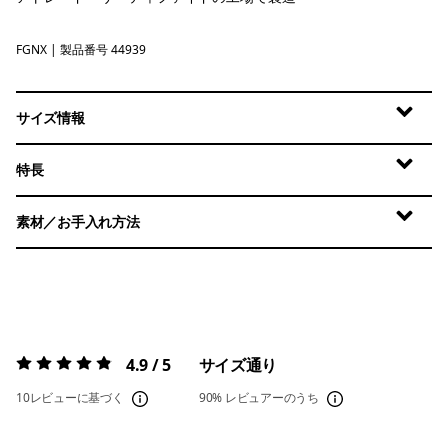
FGNX
Forge Grey - Noble Grey X-Dye
| 製品番号 44939
サイズ情報
特長
素材／お手入れ方法
4.9 / 5
サイズ通り
評価:
4.9 / 5
10レビューに基づく
90%
レビュアーのうち