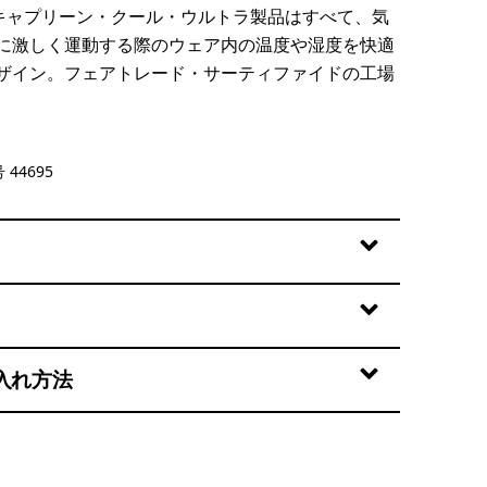
のキャプリーン・クール・ウルトラ製品はすべて、気
に激しく運動する際のウェア内の温度や湿度を快適
ザイン。フェアトレード・サーティファイドの工場
ue - Light Glacial Blue X-Dye
 44695
入れ方法