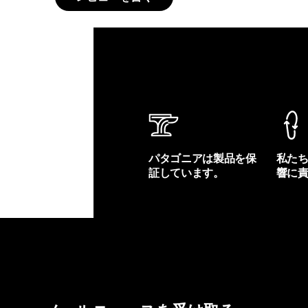
パタゴニアは製品を保
私た
証しています。
響に
製品保証を見る
フット