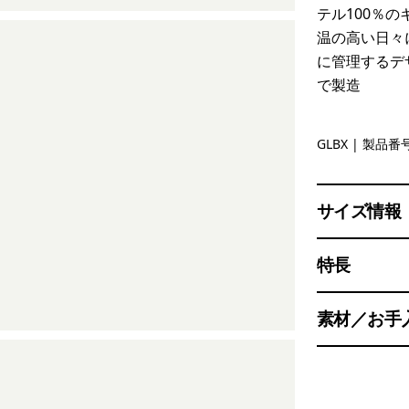
テル100％
温の高い日々
に管理するデ
で製造
Glacial Bl
GLBX
| 製品番号
サイズ情報
特長
素材／お手