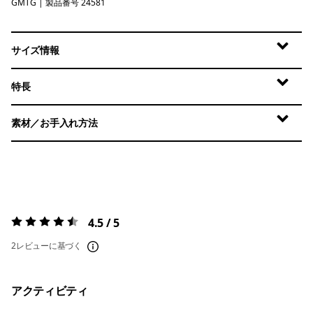
GMTG
Gumtree Green
| 製品番号 24581
サイズ情報
特長
素材／お手入れ方法
4.5 / 5
評価:
4.5 / 5
2レビューに基づく
アクティビティ