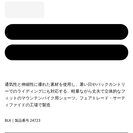
通気性と伸縮性に優れた素材を使用し、暑い日やバックカントリ
ーでのライディングにも対応する、軽量ながら丈夫で立体的なフ
ィットのマウンテンバイク用ショーツ。フェアトレード・サーテ
ィファイドの工場で製造
BLK
Black
| 製品番号 24723