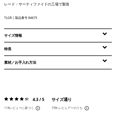
レード・サーティファイドの工場で製造
TLGR
Treeline Green
| 製品番号 84675
サイズ情報
特長
素材／お手入れ方法
4.3 / 5
サイズ通り
評価:
4.3 / 5
118レビューに基づく
75%
レビュアーのうち