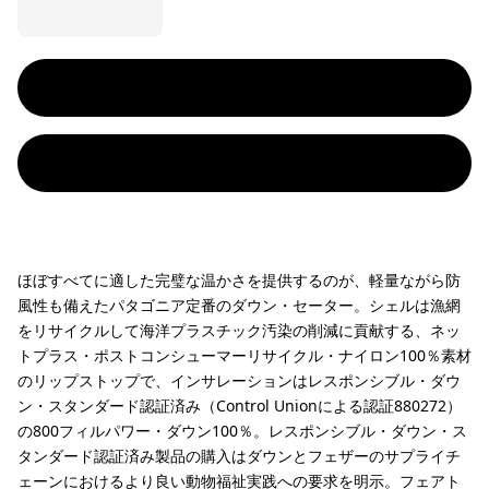
ほぼすべてに適した完璧な温かさを提供するのが、軽量ながら防
風性も備えたパタゴニア定番のダウン・セーター。シェルは漁網
をリサイクルして海洋プラスチック汚染の削減に貢献する、ネッ
トプラス・ポストコンシューマーリサイクル・ナイロン100％素材
のリップストップで、インサレーションはレスポンシブル・ダウ
ン・スタンダード認証済み（Control Unionによる認証880272）
の800フィルパワー・ダウン100％。レスポンシブル・ダウン・ス
タンダード認証済み製品の購入はダウンとフェザーのサプライチ
ェーンにおけるより良い動物福祉実践への要求を明示。フェアト