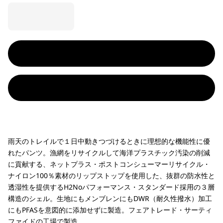
雨天のトレイルで１日中動きつづけるときに理想的な機能性に優
れたパンツ。漁網をリサイクルして海洋プラスチック汚染の削減
に貢献する、ネットプラス・ポストコンシューマーリサイクル・
ナイロン100％素材のリップストップを使用した、抜群の防水性と
透湿性を提供するH2Noパフォーマンス・スタンダード採用の３層
構造のシェル。生地にもメンブレンにもDWR（耐久性撥水）加工
にもPFASを意図的に添加せずに製造。フェアトレード・サーティ
ファイドの工場で製造