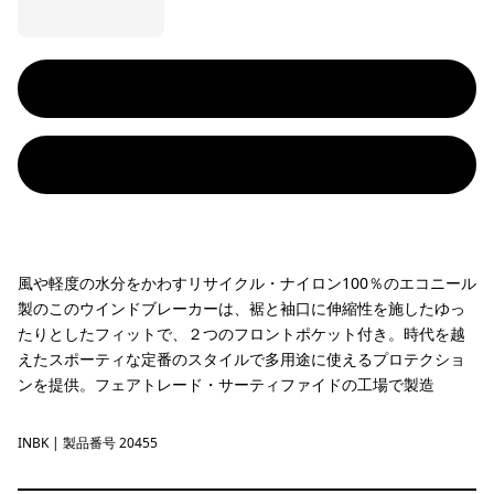
風や軽度の水分をかわすリサイクル・ナイロン100％のエコニール
製のこのウインドブレーカーは、裾と袖口に伸縮性を施したゆっ
たりとしたフィットで、２つのフロントポケット付き。時代を越
えたスポーティな定番のスタイルで多用途に使えるプロテクショ
ンを提供。フェアトレード・サーティファイドの工場で製造
INBK
Ink Black
| 製品番号 20455