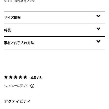
MRLB
Marlow Brown
| 製品番号 23891
サイズ情報
特長
素材／お手入れ方法
4.8 / 5
評価:
4.8 / 5
4レビューに基づく
アクティビティ