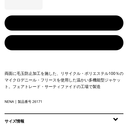
両面に毛玉防止加工を施した、リサイクル・ポリエステル100％の
マイクロデニール・フリースを使用した温かい多機能型ジャケッ
ト。フェアトレード・サーティファイドの工場で製造
NENA
New Navy
| 製品番号 26171
サイズ情報