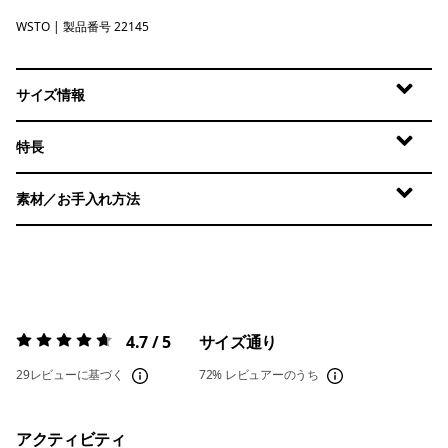
WSTO
Weathered Stone
| 製品番号 22145
サイズ情報
特長
素材／お手入れ方法
4.7 / 5
サイズ通り
評価:
4.7 / 5
29レビューに基づく
72%
レビュアーのうち
アクティビティ