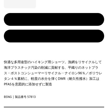
快適な多用途型のハイキング用ショーツ。漁網をリサイクルして
海洋プラスチック汚染の削減に貢献する、平織りのネットプラ
ス・ポストコンシューマーリサイクル・ナイロン96％／ポリウレ
タン４％素材に、軽度の水分を弾くDWR（耐久性撥水）加工は
PFASを意図的に添加せずに製造
BSNG
Basin Green
| 製品番号 57813