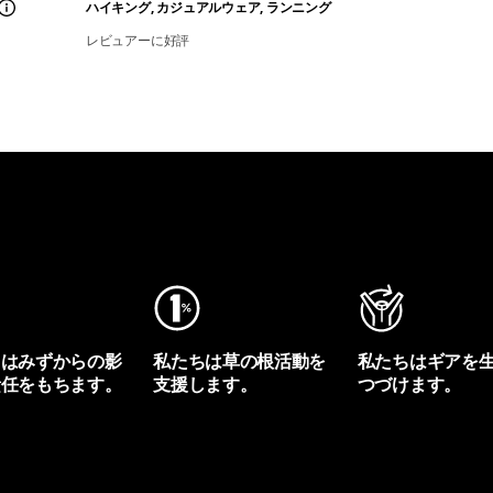
ハイキング, カジュアルウェア, ランニング
レビュアーに好評
ちはみずからの影
私たちは草の根活動を
私たちはギアを
責任をもちます。
支援します。
つづけます。
プリントを見る
アクティビズムを見る
Worn Wearを見る