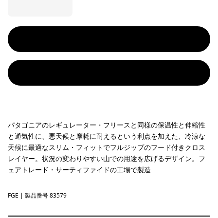
パタゴニアのレギュレーター・フリースと同様の保温性と伸縮性
と通気性に、悪天候と摩耗に耐えるという利点を加えた、冷涼な
天候に最適なスリム・フィットでフルジップのフード付きクロス
レイヤー。状況の変わりやすい山での用途を広げるデザイン。フ
ェアトレード・サーティファイドの工場で製造
FGE
Forge Grey
| 製品番号 83579