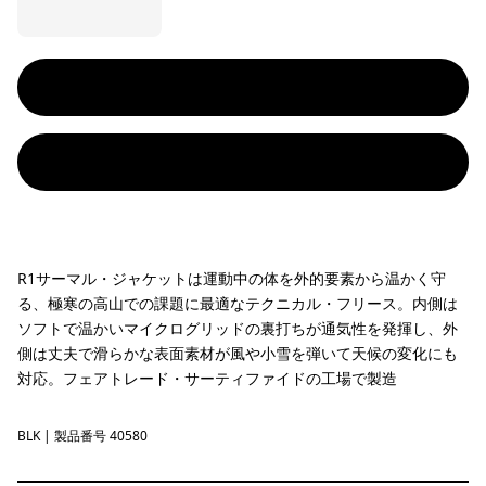
R1サーマル・ジャケットは運動中の体を外的要素から温かく守
る、極寒の高山での課題に最適なテクニカル・フリース。内側は
ソフトで温かいマイクログリッドの裏打ちが通気性を発揮し、外
側は丈夫で滑らかな表面素材が風や小雪を弾いて天候の変化にも
対応。フェアトレード・サーティファイドの工場で製造
BLK
Black
| 製品番号 40580