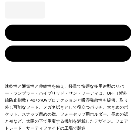
速乾性と通気性と伸縮性を備え、軽量で快適な多用途型のリバ
ー・ランブラー・ハイブリッド・サン・フーディは、UPF（紫外
線防止指数）40+のUVプロテクションと吸湿発散性も提供。取り
外し可能なフード、メガネ拭きとして役立つパッチ、大きめのポ
ケット、スナップ留めの襟、フォーセップ用ホルダー、長めの裾
と袖など、太陽の下で重宝する機能を満載したデザイン。フェア
トレード・サーティファイドの工場で製造