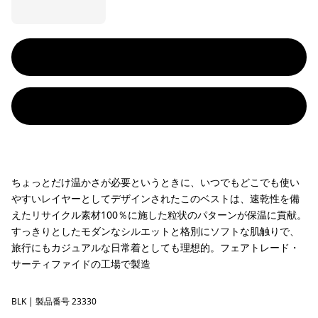
ちょっとだけ温かさが必要というときに、いつでもどこでも使い
やすいレイヤーとしてデザインされたこのベストは、速乾性を備
えたリサイクル素材100％に施した粒状のパターンが保温に貢献。
すっきりとしたモダンなシルエットと格別にソフトな肌触りで、
旅行にもカジュアルな日常着としても理想的。フェアトレード・
サーティファイドの工場で製造
BLK
Black
| 製品番号 23330