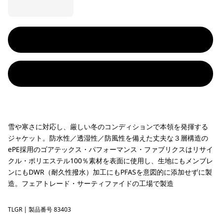
雪や寒さに対応し、厳しい冬のコンディションで本領を発揮する
ジャケット。防水性／透湿性／防風性を備えた丈夫な３層構造の
ePE採用のゴアテックス・パフォーマンス・ファブリクスはリサイ
クル・ポリエステル100％素材を表面に使用し、生地にもメンブレ
ンにもDWR（耐久性撥水）加工にもPFASを意図的に添加せずに製
造。フェアトレード・サーティファイドの工場で製造
TLGR
Treeline Green
| 製品番号 83403