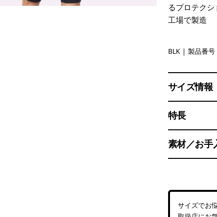
るプロテクシ
工場で製造
Black
BLK
| 製品番号 
サイズ情報
特長
素材／お手
サイズでお
取扱店
にお