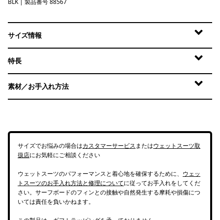
BLK
Black
| 製品番号 88567
サイズ情報
特長
素材／お手入れ方法
サイズでお悩みの場合は
カスタマーサービス
または
ウェットスーツ取
扱店
にお気軽にご相談ください
ウェットスーツのパフォーマンスと着心地を確保するために、
ウェッ
トスーツのお手入れ方法と修理について
に従ってお手入れをしてくだ
さい。サーフボードのフィンとの接触や自然発生する摩耗や損傷につ
いては責任を負いかねます。