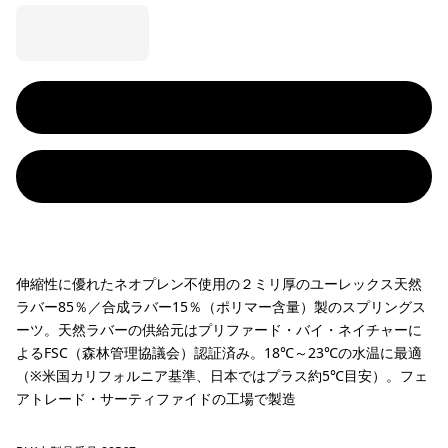
伸縮性に優れたネオプレン不使用の２ミリ厚のユーレックス天然
ラバー85％／合成ラバー15％（ポリマー含量）製のスプリングス
ーツ。天然ラバーの供給元はプリファード・バイ・ネイチャーに
よるFSC（森林管理協議会）認証済み。18℃～23℃の水温に最適
（※米国カリフォルニア基準、日本ではプラス約5℃目安）。フェ
アトレード・サーティファイドの工場で製造