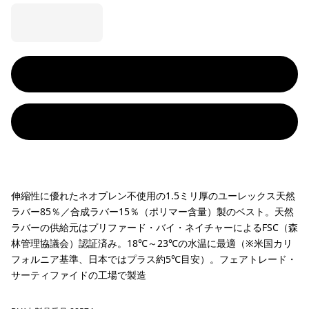
伸縮性に優れたネオプレン不使用の1.5ミリ厚のユーレックス天然
ラバー85％／合成ラバー15％（ポリマー含量）製のベスト。天然
ラバーの供給元はプリファード・バイ・ネイチャーによるFSC（森
林管理協議会）認証済み。18℃～23℃の水温に最適（※米国カリ
フォルニア基準、日本ではプラス約5℃目安）。フェアトレード・
サーティファイドの工場で製造