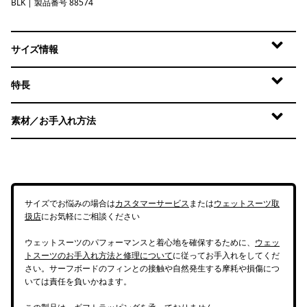
BLK
Black
| 製品番号 88574
サイズ情報
特長
素材／お手入れ方法
サイズでお悩みの場合は
カスタマーサービス
または
ウェットスーツ取
扱店
にお気軽にご相談ください
ウェットスーツのパフォーマンスと着心地を確保するために、
ウェッ
トスーツのお手入れ方法と修理について
に従ってお手入れをしてくだ
さい。サーフボードのフィンとの接触や自然発生する摩耗や損傷につ
いては責任を負いかねます。