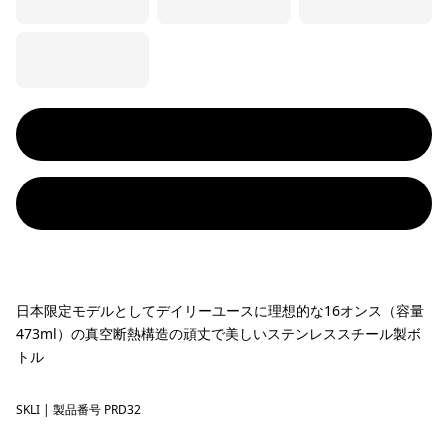
日本限定モデルとしてデイリーユースに理想的な16オンス（容量
473ml）の真空断熱構造の頑丈で美しいステンレススチール製ボ
トル
SKLI
73 Skyline: Ink Black
| 製品番号 PRD32