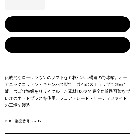
伝統的なロークラウンのソフトな６枚パネル構造の野球帽。オー
ガニックコットン・キャンバス製で、共布のストラップで調節可
能。つばは漁網をリサイクルした素材100％で完全に追跡可能なブ
レオのネットプラスを使用。フェアトレード・サーティファイド
の工場で製造
BLK
Black
| 製品番号 38296