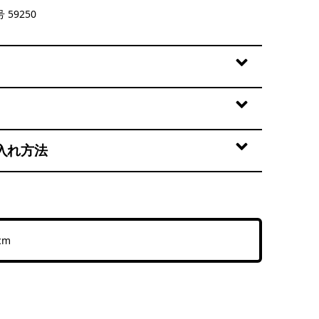
ogo: Classic Tan
 59250
入れ方法
cm