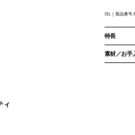
Silver
SIL
| 製品番号 8
特長
素材／お手
ティ