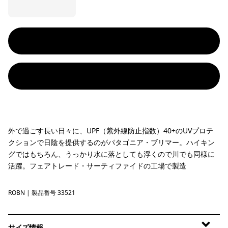
外で過ごす長い日々に、UPF（紫外線防止指数）40+のUVプロテ
クションで日陰を提供するのがパタゴニア・ブリマー。ハイキン
グではもちろん、うっかり水に落としても浮くので川でも同様に
活躍。フェアトレード・サーティファイドの工場で製造
ROBN
Robin Brown
| 製品番号 33521
サイズ情報