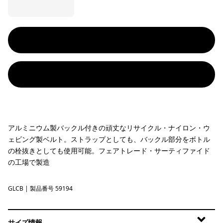
アルミニウム製バックル付きの頑丈なリサイクル・ナイロン・ウ
ェビング製ベルト。ストラップとしても、バックル部分をボトル
の栓抜きとしても使用可能。フェアトレード・サーティファイド
の工場で製造
GLCB
Glacial Blue
| 製品番号 59194
サイズ情報