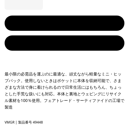
最小限の必需品を運ぶのに最適な、頑丈ながら軽量なミニ・ヒッ
プパック。使用しないときはポケットに本体を収納可能で、さま
ざまな方法で身に着けられるので日常生活にはもちろん、ちょっ
とした手荒な扱いにも対応。本体と裏地とウェビングにリサイク
ル素材を100％使用。フェアトレード・サーティファイドの工場で
製造
VMGR
Vellum Green
| 製品番号 49448