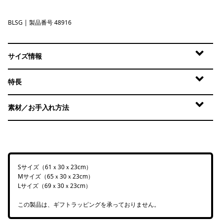
BLSG
Blue Sage
| 製品番号 48916
サイズ情報
特長
素材／お手入れ方法
Sサイズ（61ｘ30ｘ23cm）
Mサイズ（65ｘ30ｘ23cm）
Lサイズ（69ｘ30ｘ23cm）
この製品は、ギフトラッピングを承っておりません。