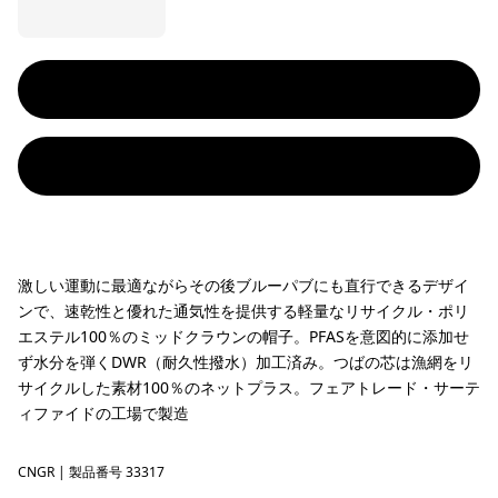
激しい運動に最適ながらその後ブルーパブにも直行できるデザイ
ンで、速乾性と優れた通気性を提供する軽量なリサイクル・ポリ
エステル100％のミッドクラウンの帽子。PFASを意図的に添加せ
ず水分を弾くDWR（耐久性撥水）加工済み。つばの芯は漁網をリ
サイクルした素材100％のネットプラス。フェアトレード・サーテ
ィファイドの工場で製造
CNGR
Canopy Green
| 製品番号 33317