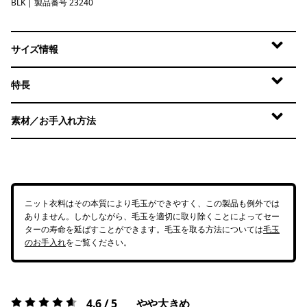
BLK
Black
| 製品番号 23240
サイズ情報
特長
素材／お手入れ方法
ニット衣料はその本質により毛玉ができやすく、この製品も例外では
ありません。しかしながら、毛玉を適切に取り除くことによってセー
ターの寿命を延ばすことができます。毛玉を取る方法については
毛玉
のお手入れ
をご覧ください。
4.6 / 5
やや大きめ
評価:
4.6 / 5