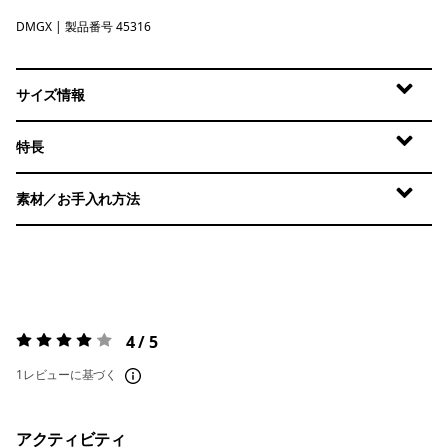
DMGX
Dried Mango - Light Dried Mango X-Dye
| 製品番号 45316
サイズ情報
特長
素材／お手入れ方法
4 / 5
評価:
4 / 5
1レビューに基づく
アクティビティ